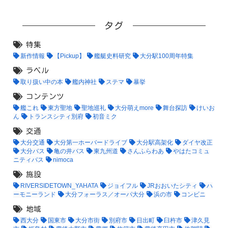
タグ
特集
新作情報
【Pickup】
艦艇史料研究
大分駅100周年特集
ラベル
取り扱い中の本
艦内神社
ステマ
暴挙
コンテンツ
艦これ
東方聖地
聖地巡礼
大分萌えmore
舞台探訪
けいお
ん
トランスシティ別府
初音ミク
交通
大分交通
大分第一ホーバードライブ
大分駅高架化
ダイヤ改正
大分バス
亀の井バス
東九州道
さんふらわあ
やはたコミュ
ニティバス
nimoca
施設
RIVERSIDETOWN_YAHATA
ジョイフル
JRおおいたシティ
ハ
ーモニーランド
大分フォーラス／オーパ大分
浜の市
コンビニ
地域
西大分
国東市
大分市街
別府市
日出町
臼杵市
津久見