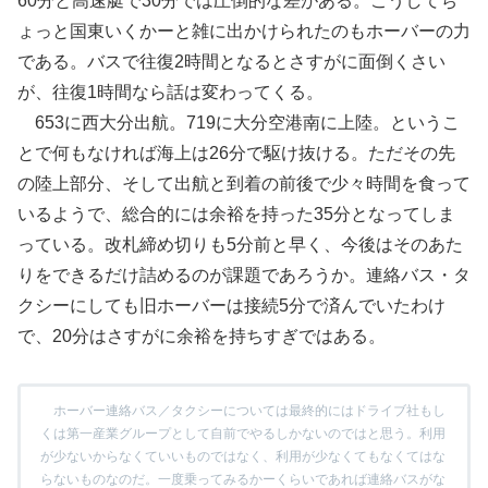
60分と高速艇で30分では圧倒的な差がある。こうしてち
ょっと国東いくかーと雑に出かけられたのもホーバーの力
である。バスで往復2時間となるとさすがに面倒くさい
が、往復1時間なら話は変わってくる。
653に西大分出航。719に大分空港南に上陸。というこ
とで何もなければ海上は26分で駆け抜ける。ただその先
の陸上部分、そして出航と到着の前後で少々時間を食って
いるようで、総合的には余裕を持った35分となってしま
っている。改札締め切りも5分前と早く、今後はそのあた
りをできるだけ詰めるのが課題であろうか。連絡バス・タ
クシーにしても旧ホーバーは接続5分で済んでいたわけ
で、20分はさすがに余裕を持ちすぎではある。
ホーバー連絡バス／タクシーについては最終的にはドライブ社もし
くは第一産業グループとして自前でやるしかないのではと思う。利用
が少ないからなくていいものではなく、利用が少なくてもなくてはな
らないものなのだ。一度乗ってみるかーくらいであれば連絡バスがな