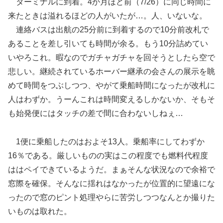
ターミナルに到着。4か月ほど前（7/26）に同じ時間に
来たときは溢れるほどの人がいたが…。人、いないな。
連絡バスは出航の25分前に到着するので10分前改札で
あることを差し引いても時間が余る。もう10分詰めてい
いやろこれ。暇なのでガチャガチャを回そうとしたら空で
悲しい。継続されているホーバー継承の会さんの展示を眺
めて時間をつぶしつつ、やがて乗船時間になったが改札に
人はわずか。うーんこれは時間変えるしかないか、そもそ
も始発便にはタッチの差で間に合わないしねぇ…
1便に乗船したのはおよそ13人。乗船率にしてわずか
16％である。厳しいものの実はこの程度でも燃料代程度
ははペイできているようだ。まぁそんな状況なので余裕で
窓際を確保。そんなに揺れはなかったが位置的に望遠にな
ったので窓のピント処理やらに苦労しつつなんとか撮りた
いものは取れた。