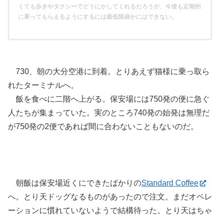
くても歩きやタクシーでどうにかしてくれるだろうが、今後も定期的
に乗ってもらえるようにするには最低限疎かにはできない。
730、朝の大分空港に到着。とりあえず猫様に乗っ取ら
れたターミナルへ。
飯を食べに二階へ上がる。保安場には750発の便に急ぐ
人たちが集まっていた。実のところ740発の始発は無理だ
が750発の2便であれば間に合わないこともないのだ。
朝飯は保安場近くにできたばかりの
Standard Coffee
へ。とり天ドッグなるものがあったので注文。まだオペレ
ーションに慣れていないようで結構待った。とり天はちゃ