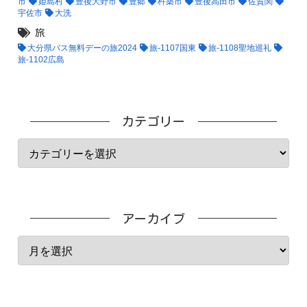
市
姫島村
豊後大野市
豊郷
杵築市
豊後高田市
佐賀関
宇佐市
大洗
旅
大分県バス無料デーの旅2024
旅-1107国東
旅-1108聖地巡礼
旅-1102広島
カテゴリー
アーカイブ