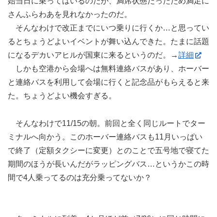
始当日に乗ってはいるのだが、満席状態だったため満足に
さんふらわあを見れなかったのだ。
そんなわけで改正までにいつ乗りに行くか…と思ってい
るとちょうどよいイベントが舞い込んできた。たまに話題
になるデカいアヒルが国東に来るというのだ。→
詳細
しかも空港から会場へは無料連絡バスがあり、ホーバー
と連絡バスを利用して会場に行くと記念品がもらえると来
た。ちょうどよい機会すぎる。
そんなわけで11/15の朝。前回と全く同じルートでター
ミナルへ向かう。このホーバー連絡バスも11月いっぱい
で終了（定額タクシーに変更）とのことで五号地で寝てた
期間のほうが長いんだがラッピングバス…というかこの時
間で4人乗ってるのは充分乗ってないか？