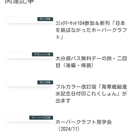
関連記事
同人情報
ｺﾐｯｸﾏｰｹｯﾄ104参加＆新刊「日本
を跳ばなかったホーバークラフ
ト」
大分ぶらり旅
大分県バス無料デーの旅・二回
目（後編・帰路）
同人情報
フルカラー改訂版「海軍艦艇進
水記念日付印これくしょん」が
出ます
ホーバーの話題
ホーバークラフト見学会
（2024/11）