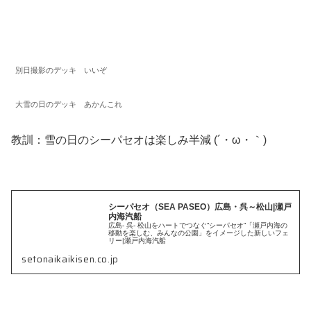
別日撮影のデッキ いいぞ
大雪の日のデッキ あかんこれ
教訓：雪の日のシーパセオは楽しみ半減 (´・ω・｀)
シーパセオ（SEA PASEO）広島・呉～松山|瀬戸
内海汽船
広島- 呉- 松山をハートでつなぐ“シーパセオ”「瀬戸内海の
移動を楽しむ、みんなの公園」をイメージした新しいフェ
リー|瀬戸内海汽船
setonaikaikisen.co.jp