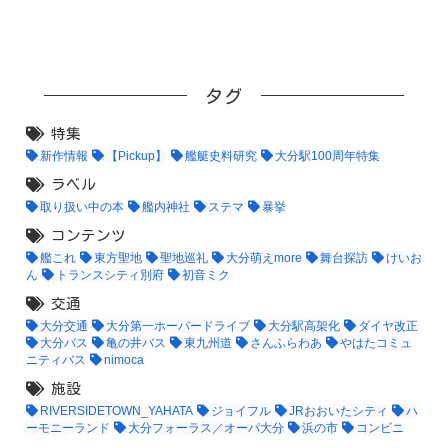
タグ
特集
新作情報
【Pickup】
艦艇史料研究
大分駅100周年特集
ラベル
取り扱い中の本
艦内神社
ステマ
暴挙
コンテンツ
艦これ
東方聖地
聖地巡礼
大分萌えmore
舞台探訪
けいお
ん
トランスシティ別府
初音ミク
交通
大分交通
大分第一ホーバードライブ
大分駅高架化
ダイヤ改正
大分バス
亀の井バス
東九州道
さんふらわあ
やはたコミュ
ニティバス
nimoca
施設
RIVERSIDETOWN_YAHATA
ジョイフル
JRおおいたシティ
ハ
ーモニーランド
大分フォーラス／オーパ大分
浜の市
コンビニ