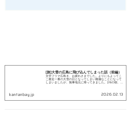
[旅]大雪の広島に飛び込んでしまった話（前編）
文学フリマ広島８、お疲れさまでした。よりにもよってこ
こ最近一番の大雪の日となってしまい難儀なことになって
しまいましたが、無事地元に帰ってきました。2/9の朝、ち
ょうど地元に雪が降り始めたころに家を出発...
2026.02.13
kantanbay.jp