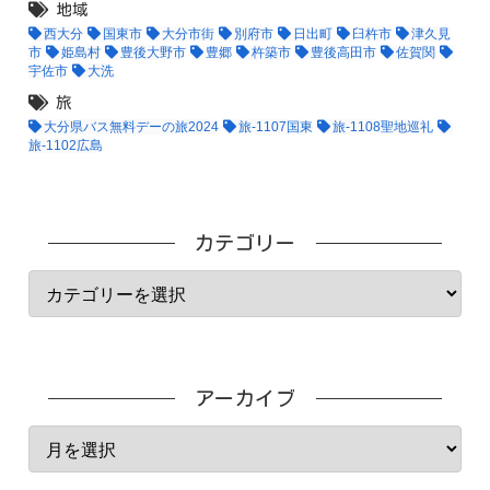
地域
西大分
国東市
大分市街
別府市
日出町
臼杵市
津久見
市
姫島村
豊後大野市
豊郷
杵築市
豊後高田市
佐賀関
宇佐市
大洗
旅
大分県バス無料デーの旅2024
旅-1107国東
旅-1108聖地巡礼
旅-1102広島
カテゴリー
アーカイブ