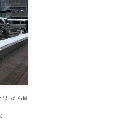
と思ったら目
な…