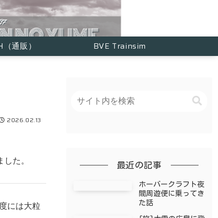
TH（通販）
BVE Trainsim
2026.02.13
ました。
最近の記事
ホーバークラフト夜
間周遊便に乗ってき
た話
程度には大粒