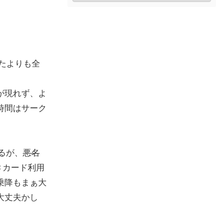
たよりも全
が現れず、よ
時間はサーク
るが、
悪名
Ｃカード利用
乗降もまぁ大
大丈夫かし