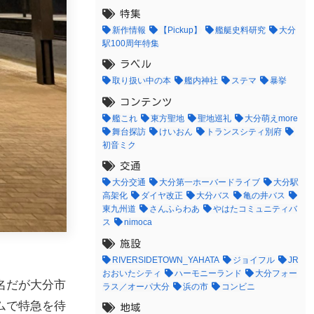
特集
新作情報
【Pickup】
艦艇史料研究
大分
駅100周年特集
ラベル
取り扱い中の本
艦内神社
ステマ
暴挙
コンテンツ
艦これ
東方聖地
聖地巡礼
大分萌えmore
舞台探訪
けいおん
トランスシティ別府
初音ミク
交通
大分交通
大分第一ホーバードライブ
大分駅
高架化
ダイヤ改正
大分バス
亀の井バス
東九州道
さんふらわあ
やはたコミュニティバ
ス
nimoca
施設
RIVERSIDETOWN_YAHATA
ジョイフル
JR
おおいたシティ
ハーモニーランド
大分フォー
名だが大分市
ラス／オーパ大分
浜の市
コンビニ
ムで特急を待
地域