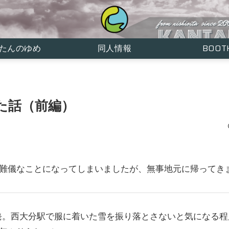
かんたんのゆめ
同人情報
BOO
た話（前編）
難儀なことになってしまいましたが、無事地元に帰ってき
出発。西大分駅で服に着いた雪を振り落とさないと気になる