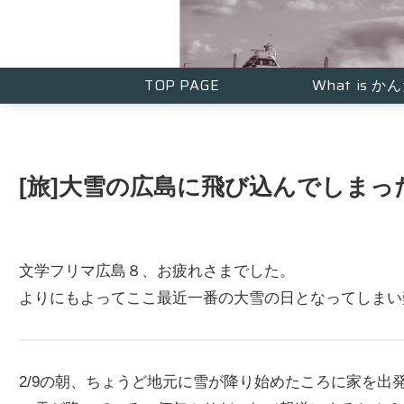
TOP PAGE
What is 
[旅]大雪の広島に飛び込んでしまっ
文学フリマ広島８、お疲れさまでした。
よりにもよってここ最近一番の大雪の日となってしまい
2/9の朝、ちょうど地元に雪が降り始めたころに家を