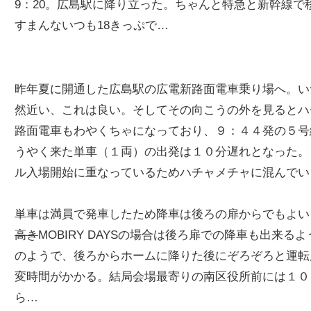
9：20。広島駅に降り立った。ちゃんと特急と新幹線
すまんないつも18きっぷで…
昨年夏に開通した広島駅の広電新路面電車乗り場へ。い
然近い、これは良い。そしてその向こうの外を見るとハ
路面電車もわやくちゃになっており、９：４４発の５号
うやく来た単車（１両）の出発は１０分遅れとなった。
ル入場開始に重なっているためハチャメチャに混んでい
単車は満員で発車したため降車は後ろの扉からでもよい
高き
MOBIRY DAYSの場合は後ろ扉での降車も出
のようで、後ろからホームに降りた後にぞろぞろと運転
変時間がかかる。結局会場最寄りの南区役所前には１０
ら…