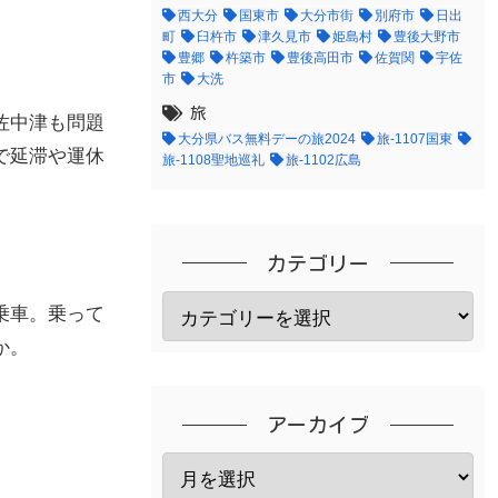
西大分
国東市
大分市街
別府市
日出
町
臼杵市
津久見市
姫島村
豊後大野市
豊郷
杵築市
豊後高田市
佐賀関
宇佐
市
大洗
旅
佐中津も問題
大分県バス無料デーの旅2024
旅-1107国東
で延滞や運休
旅-1108聖地巡礼
旅-1102広島
カテゴリー
乗車。乗って
か。
アーカイブ