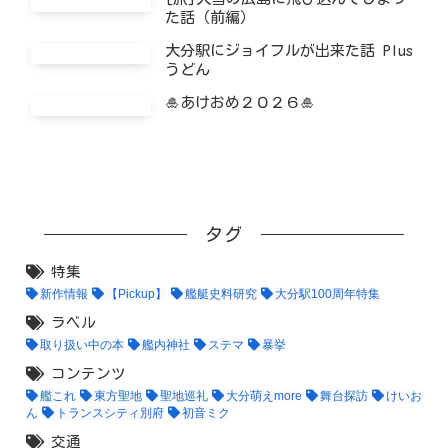
た話（前編）
大分駅にジョイフルが出来た話 Plus
うどん
🎍あけおめ２０２６🎍
タグ
特集
新作情報
【Pickup】
艦艇史料研究
大分駅100周年特集
ラベル
取り扱い中の本
艦内神社
ステマ
暴挙
コンテンツ
艦これ
東方聖地
聖地巡礼
大分萌えmore
舞台探訪
けいお
ん
トランスシティ別府
初音ミク
交通