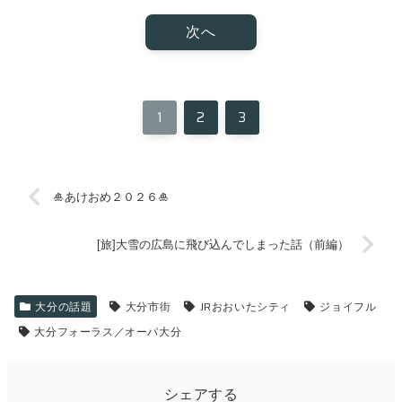
次へ
1
2
3
🎍あけおめ２０２６🎍
[旅]大雪の広島に飛び込んでしまった話（前編）
大分の話題
大分市街
JRおおいたシティ
ジョイフル
大分フォーラス／オーパ大分
シェアする