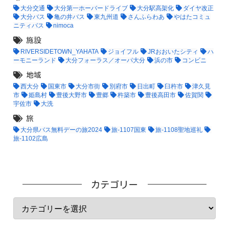
大分交通
大分第一ホーバードライブ
大分駅高架化
ダイヤ改正
大分バス
亀の井バス
東九州道
さんふらわあ
やはたコミュ
ニティバス
nimoca
施設
RIVERSIDETOWN_YAHATA
ジョイフル
JRおおいたシティ
ハ
ーモニーランド
大分フォーラス／オーパ大分
浜の市
コンビニ
地域
西大分
国東市
大分市街
別府市
日出町
臼杵市
津久見
市
姫島村
豊後大野市
豊郷
杵築市
豊後高田市
佐賀関
宇佐市
大洗
旅
大分県バス無料デーの旅2024
旅-1107国東
旅-1108聖地巡礼
旅-1102広島
カテゴリー