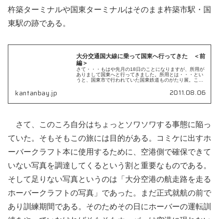
杵築ターミナルや国東ターミナルはそのまま杵築市駅・国
東駅の跡である。
大分交通国大線に乗って国東へ行ってきた ＜前
編＞
さて・・・もはや先月の18日のことになりますが、所用が
ありまして国東へと行ってきました。所用とは・・・とい
うと、国東市で行われていた国東鉄道ものがたり展。この
日が最終日でこれを逃したら次はいつ行われる...
2011.08.06
kantanbay.jp
さて、このころ自分はちょっとソワソワする事態に陥っ
ていた。そもそもこの旅には目的がある。コミケに出すホ
ーバークラフト本に使用するために、空港側で確保できて
いない写真を調達してくるという割と重要なものである。
そして足りない写真というのは「大分空港の航走路を走る
ホーバークラフトの写真」であった。まだ正式就航の前で
あり訓練期間である。そのためその日にホーバーの運転訓