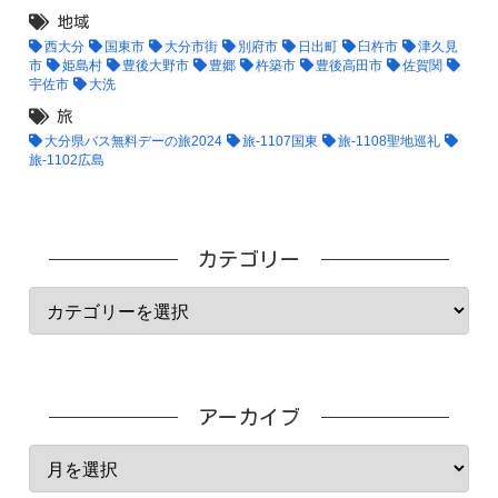
地域
西大分
国東市
大分市街
別府市
日出町
臼杵市
津久見
市
姫島村
豊後大野市
豊郷
杵築市
豊後高田市
佐賀関
宇佐市
大洗
旅
大分県バス無料デーの旅2024
旅-1107国東
旅-1108聖地巡礼
旅-1102広島
カテゴリー
アーカイブ