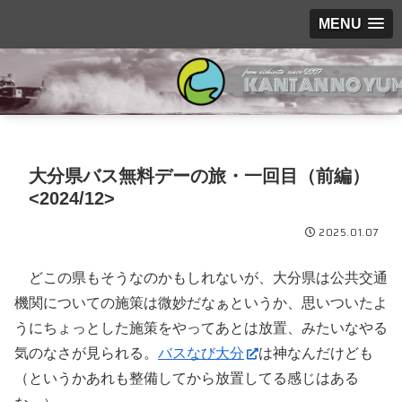
MENU
大分県バス無料デーの旅・一回目（前編）
<2024/12>
2025.01.07
どこの県もそうなのかもしれないが、大分県は公共交通
機関についての施策は微妙だなぁというか、思いついたよ
うにちょっとした施策をやってあとは放置、みたいなやる
気のなさが見られる。
バスなび大分
は神なんだけども
（というかあれも整備してから放置してる感じはある