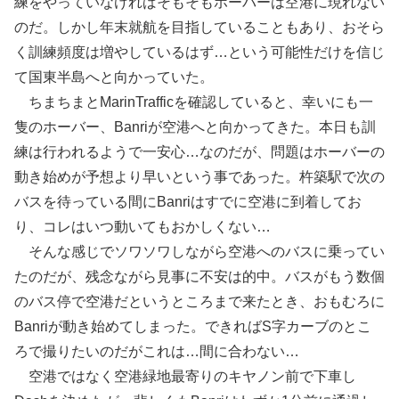
練をやっていなければそもそもホーバーは空港に現れない
のだ。しかし年末就航を目指していることもあり、おそら
く訓練頻度は増やしているはず…という可能性だけを信じ
て国東半島へと向かっていた。
ちまちまとMarinTrafficを確認していると、幸いにも一
隻のホーバー、Banriが空港へと向かってきた。本日も訓
練は行われるようで一安心…なのだが、問題はホーバーの
動き始めが予想より早いという事であった。杵築駅で次の
バスを待っている間にBanriはすでに空港に到着してお
り、コレはいつ動いてもおかしくない…
そんな感じでソワソワしながら空港へのバスに乗ってい
たのだが、残念ながら見事に不安は的中。バスがもう数個
のバス停で空港だというところまで来たとき、おもむろに
Banriが動き始めてしまった。できればS字カーブのとこ
ろで撮りたいのだがこれは…間に合わない…
空港ではなく空港緑地最寄りのキヤノン前で下車し