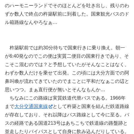
のハーモニーランドでそのほとんどを吐き出し、残りのわ
ずか数人で終点の杵築駅前に到着した。国東観光バスのド
ル箱路線なんやろなぁ…
杵築駅前では約30分待ちで国東行きに乗り換え。朝一
が6:40発なのでこの便は実質二便目の国東行きであり、そ
こそこ混むのでは？と予想していたがそんなことはなく、
わずか数人だけを乗せて出発。この頃には大分方面での阿
鼻叫喚が流れてきていたのでまことに平和だなぁこの辺と
思いつつ。まぁ直行便が無いとそんなもんか…
ちなみにこの路線は実質鉄道代替バスである。1966年
まで
大分交通国東線
として杵築と国東を結んだ鉄道路線
が存在しており、それ以降はバス路線として今に至る。バ
スの経路である国道213号はあちこちで鉄道線の路盤跡と
並走したりバイパスとして自身に飲み込んだりしている。