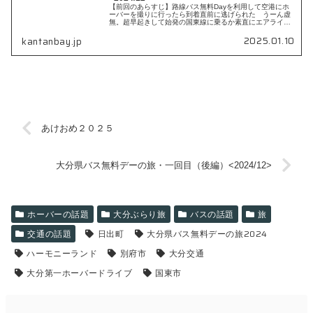
【前回のあらすじ】路線バス無料Dayを利用して空港にホ
ーバーを撮りに行ったら到着直前に逃げられた うーん虚
無。超早起きして始発の国東線に乗るか素直にエアライナ
ーに課金すればよかったか… いやまぁホーバ...
2025.01.10
kantanbay.jp
あけおめ２０２５
大分県バス無料デーの旅・一回目（後編）<2024/12>
ホーバーの話題
大分ぶらり旅
バスの話題
旅
交通の話題
日出町
大分県バス無料デーの旅2024
ハーモニーランド
別府市
大分交通
大分第一ホーバードライブ
国東市