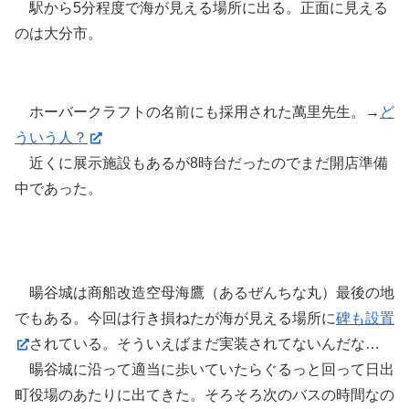
駅から5分程度で海が見える場所に出る。正面に見える
のは大分市。
ホーバークラフトの名前にも採用された萬里先生。→
ど
ういう人？
近くに展示施設もあるが8時台だったのでまだ開店準備
中であった。
暘谷城は商船改造空母海鷹（あるぜんちな丸）最後の地
でもある。今回は行き損ねたが海が見える場所に
碑も設置
されている。そういえばまだ実装されてないんだな…
暘谷城に沿って適当に歩いていたらぐるっと回って日出
町役場のあたりに出てきた。そろそろ次のバスの時間なの