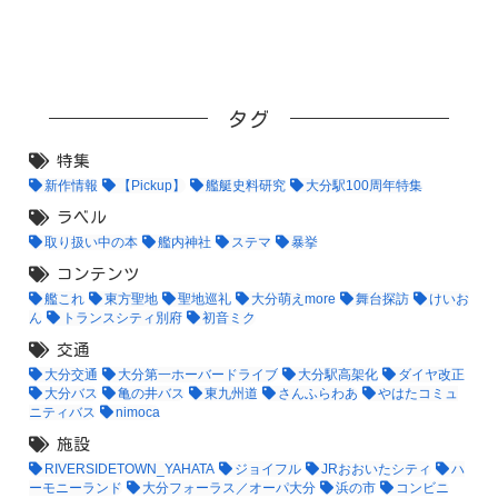
タグ
特集
新作情報
【Pickup】
艦艇史料研究
大分駅100周年特集
ラベル
取り扱い中の本
艦内神社
ステマ
暴挙
コンテンツ
艦これ
東方聖地
聖地巡礼
大分萌えmore
舞台探訪
けいお
ん
トランスシティ別府
初音ミク
交通
大分交通
大分第一ホーバードライブ
大分駅高架化
ダイヤ改正
大分バス
亀の井バス
東九州道
さんふらわあ
やはたコミュ
ニティバス
nimoca
施設
RIVERSIDETOWN_YAHATA
ジョイフル
JRおおいたシティ
ハ
ーモニーランド
大分フォーラス／オーパ大分
浜の市
コンビニ