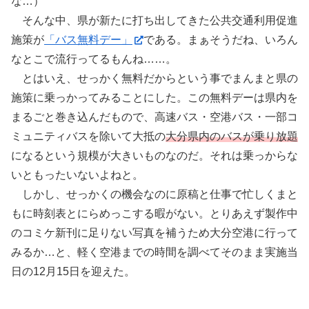
な…）
そんな中、県が新たに打ち出してきた公共交通利用促進
施策が
「バス無料デー」
である。まぁそうだね、いろん
なとこで流行ってるもんね……。
とはいえ、せっかく無料だからという事でまんまと県の
施策に乗っかってみることにした。この無料デーは県内を
まるごと巻き込んだもので、高速バス・空港バス・一部コ
ミュニティバスを除いて大抵の
大分県内のバスが乗り放題
になるという規模が大きいものなのだ。それは乗っからな
いともったいないよねと。
しかし、せっかくの機会なのに原稿と仕事で忙しくまと
もに時刻表とにらめっこする暇がない。とりあえず製作中
のコミケ新刊に足りない写真を補うため大分空港に行って
みるか…と、軽く空港までの時間を調べてそのまま実施当
日の12月15日を迎えた。