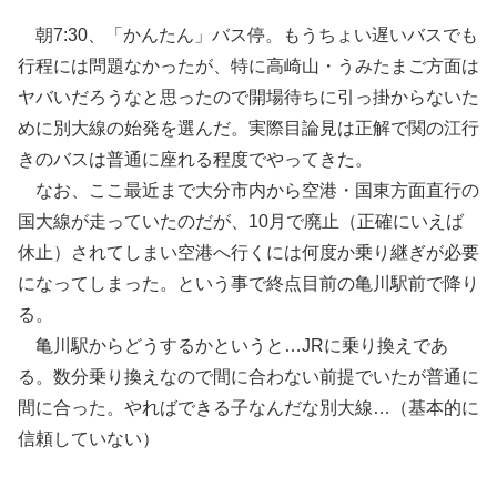
朝7:30、「かんたん」バス停。もうちょい遅いバスでも
行程には問題なかったが、特に高崎山・うみたまご方面は
ヤバいだろうなと思ったので開場待ちに引っ掛からないた
めに別大線の始発を選んだ。実際目論見は正解で関の江行
きのバスは普通に座れる程度でやってきた。
なお、ここ最近まで大分市内から空港・国東方面直行の
国大線が走っていたのだが、10月で廃止（正確にいえば
休止）されてしまい空港へ行くには何度か乗り継ぎが必要
になってしまった。という事で終点目前の亀川駅前で降り
る。
亀川駅からどうするかというと…JRに乗り換えであ
る。数分乗り換えなので間に合わない前提でいたが普通に
間に合った。やればできる子なんだな別大線…（基本的に
信頼していない）