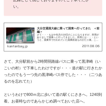
い。
大分交通国大線に乗って国東へ行ってきた ＜前
編＞
さて・・・もはや先月の18日のことになりますが、所用が
ありまして国東へと行ってきました。所用とは・・・とい
うと、国東市で行われていた国東鉄道ものがたり展。この
日が最終日でこれを逃したら次はいつ行われる...
2011.08.06
kantanbay.jp
さて、大分駅前から2時間弱路線バスに乗って黒津崎（い
こいの村）で下車したわけですが・・・道の駅に行きたか
ったのでもう一つ先の黒津崎バス停でした・・・（二つあ
るのを忘れてた）
というわけで800ｍ北に歩いて道の駅くにさきへ。1240到
着。お昼時なのであらかじめ調べておいた店へ。