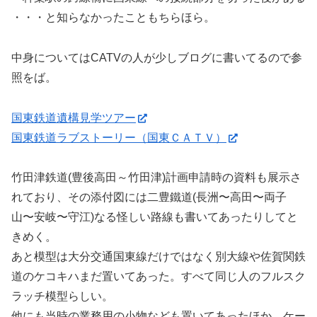
・・・と知らなかったこともちらほら。
中身についてはCATVの人が少しブログに書いてるので参
照をば。
国東鉄道遺構見学ツアー
国東鉄道ラブストーリー（国東ＣＡＴＶ）
竹田津鉄道(豊後高田～竹田津)計画申請時の資料も展示さ
れており、その添付図には二豊鐵道(長洲〜高田〜両子
山〜安岐〜守江)なる怪しい路線も書いてあったりしてと
きめく。
あと模型は大分交通国東線だけではなく別大線や佐賀関鉄
道のケコキハまだ置いてあった。すべて同じ人のフルスク
ラッチ模型らしい。
他にも当時の業務用の小物なども置いてあったほか、ケー