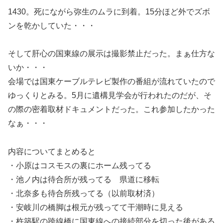
1430。死にながら弥生のムラに到着。15分ほど外でズボ
ンを乾かしていた・・・
そして肝心の国東線の展示は撮影禁止だった。まぁ仕方な
いか・・・
会場では国東ケーブルテレビ製作の番組が流れていたので
ゆっくりとみる。5月に遺構見学会が行われたのだが、そ
の際の密着取材ドキュメントだった。これ参加したかった
なぁ・・・
内容についてまとめると
・小原はコスモスの裏にホーム残ってる
・池ノ内は待合所が残ってる 県道に移転
・北奈多も待合所残ってる（以前取材済）
・安岐川の橋脚は根元が残ってて干潮時に見える
・杵築駅の跨線橋に国東線への接続部分を切った後がある