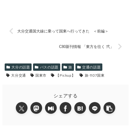
大分交通国大線に乗って国東へ行ってきた ＜前編＞
C80新刊情報 「東方を往く 弐」
大分の話題
バスの話題
旅
交通の話題
大分交通
国東市
【Pickup】
旅-1107国東
シェアする