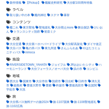
新作情報
【Pickup】
艦艇史料研究
大分駅100周年特集
ラベル
取り扱い中の本
艦内神社
ステマ
暴挙
コンテンツ
艦これ
東方聖地
聖地巡礼
大分萌えmore
舞台探訪
けいお
ん
トランスシティ別府
初音ミク
交通
大分交通
大分第一ホーバードライブ
大分駅高架化
ダイヤ改正
大分バス
亀の井バス
東九州道
さんふらわあ
やはたコミュ
ニティバス
nimoca
施設
RIVERSIDETOWN_YAHATA
ジョイフル
JRおおいたシティ
ハ
ーモニーランド
大分フォーラス／オーパ大分
浜の市
コンビニ
地域
西大分
国東市
大分市街
別府市
日出町
臼杵市
津久見
市
姫島村
豊後大野市
豊郷
杵築市
豊後高田市
佐賀関
宇佐市
大洗
旅
大分県バス無料デーの旅2024
旅-1107国東
旅-1108聖地巡礼
旅-1102広島