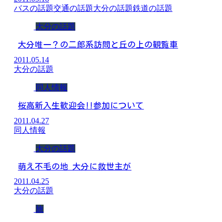
バスの話題
交通の話題
大分の話題
鉄道の話題
大分の話題
大分唯一？の二郎系訪問と丘の上の観覧車
2011.05.14
大分の話題
同人情報
桜高新入生歓迎会!!参加について
2011.04.27
同人情報
大分の話題
萌え不毛の地 大分に救世主が
2011.04.25
大分の話題
旅