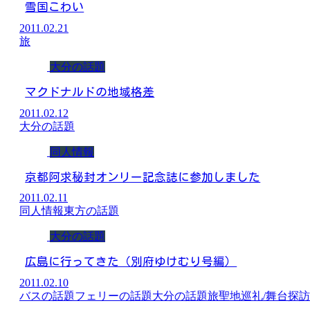
雪国こわい
2011.02.21
旅
大分の話題
マクドナルドの地域格差
2011.02.12
大分の話題
同人情報
京都阿求秘封オンリー記念誌に参加しました
2011.02.11
同人情報
東方の話題
大分の話題
広島に行ってきた（別府ゆけむり号編）
2011.02.10
バスの話題
フェリーの話題
大分の話題
旅
聖地巡礼/舞台探訪