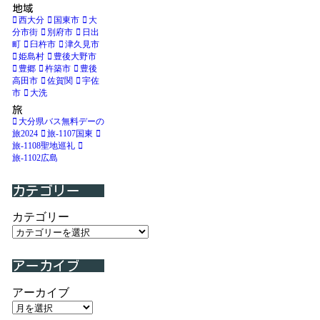
地域
西大分
国東市
大
分市街
別府市
日出
町
臼杵市
津久見市
姫島村
豊後大野市
豊郷
杵築市
豊後
高田市
佐賀関
宇佐
市
大洗
旅
大分県バス無料デーの
旅2024
旅-1107国東
旅-1108聖地巡礼
旅-1102広島
カテゴリー
カテゴリー
アーカイブ
アーカイブ