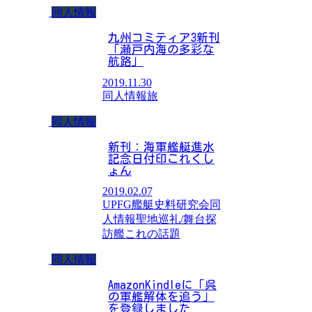
同人情報
九州コミティア3新刊
「瀬戸内海の多彩な
航路」
2019.11.30
同人情報
旅
同人情報
新刊：海軍艦艇進水
記念日付印これくし
ょん
2019.02.07
UPFG艦艇史料研究会
同
人情報
聖地巡礼/舞台探
訪
艦これの話題
同人情報
AmazonKindleに「呉
の軍艦解体を追う」
を登録しました