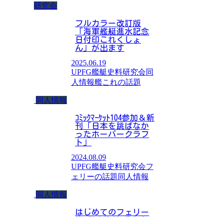
研究会
フルカラー改訂版
「海軍艦艇進水記念
日付印これくしょ
ん」が出ます
2025.06.19
UPFG艦艇史料研究会
同
人情報
艦これの話題
同人情報
ｺﾐｯｸﾏｰｹｯﾄ104参加＆新
刊「日本を跳ばなか
ったホーバークラフ
ト」
2024.08.09
UPFG艦艇史料研究会
フ
ェリーの話題
同人情報
同人情報
はじめてのフェリー