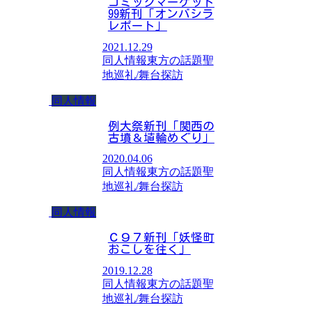
コミックマーケット
99新刊「オンバシラ
レポート」
2021.12.29
同人情報
東方の話題
聖
地巡礼/舞台探訪
同人情報
例大祭新刊「関西の
古墳＆埴輪めぐり」
2020.04.06
同人情報
東方の話題
聖
地巡礼/舞台探訪
同人情報
Ｃ９７新刊「妖怪町
おこしを往く」
2019.12.28
同人情報
東方の話題
聖
地巡礼/舞台探訪