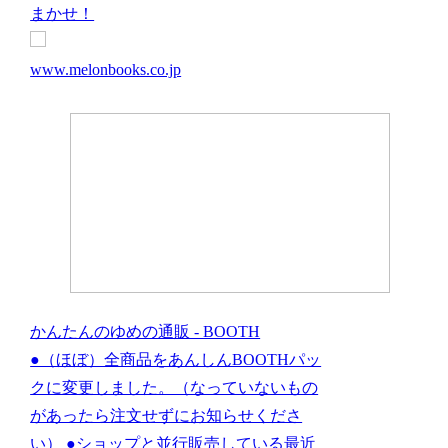
まかせ！
www.melonbooks.co.jp
かんたんのゆめの通販 - BOOTH
●（ほぼ）全商品をあんしんBOOTHパッ
クに変更しました。（なっていないもの
があったら注文せずにお知らせくださ
い） ●ショップと並行販売している最近