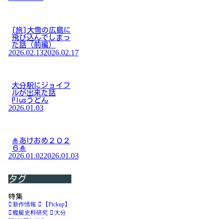
[旅]大雪の広島に
飛び込んでしまっ
た話（前編）
2026.02.13
2026.02.17
大分駅にジョイフ
ルが出来た話
Plusうどん
2026.01.03
🎍あけおめ２０２
６🎍
2026.01.02
2026.01.03
タグ
特集
新作情報
【Pickup】
艦艇史料研究
大分