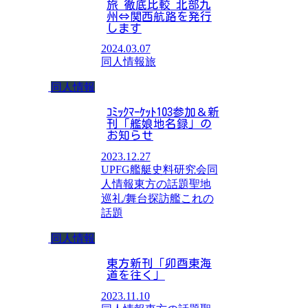
旅 徹底比較 北部九
州⇔関西航路を発行
します
2024.03.07
同人情報
旅
同人情報
ｺﾐｯｸﾏｰｹｯﾄ103参加＆新
刊「艦娘地名録」の
お知らせ
2023.12.27
UPFG艦艇史料研究会
同
人情報
東方の話題
聖地
巡礼/舞台探訪
艦これの
話題
同人情報
東方新刊「卯酉東海
道を往く」
2023.11.10