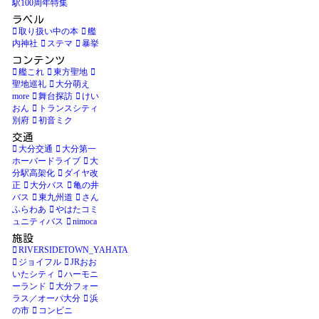
駅100周年特集
ラベル
取り扱い中の本
艦
内神社
ステマ
暴挙
コンテンツ
艦これ
東方聖地
聖地巡礼
大分萌え
more
舞台探訪
けい
おん
トランスシティ
別府
初音ミク
交通
大分交通
大分第一
ホーバードライブ
大
分駅高架化
ダイヤ改
正
大分バス
亀の井
バス
東九州道
さん
ふらわあ
やはたコミ
ュニティバス
nimoca
施設
RIVERSIDETOWN_YAHATA
ジョイフル
JRおお
いたシティ
ハーモニ
ーランド
大分フォー
ラス／オーパ大分
浜
の市
コンビニ