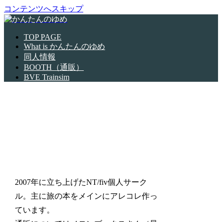
コンテンツへスキップ
TOP PAGE
What is かんたんのゆめ
同人情報
BOOTH（通販）
BVE Trainsim
サークル「かんたんの
ゆめ」
2007年に立ち上げたNT/fiv個人サーク
ル。主に旅の本をメインにアレコレ作っ
ています。