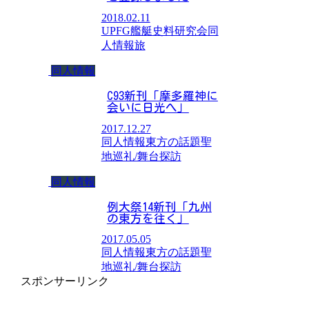
2018.02.11
UPFG艦艇史料研究会
同
人情報
旅
同人情報
C93新刊「摩多羅神に
会いに日光へ」
2017.12.27
同人情報
東方の話題
聖
地巡礼/舞台探訪
同人情報
例大祭14新刊「九州
の東方を往く」
2017.05.05
同人情報
東方の話題
聖
地巡礼/舞台探訪
スポンサーリンク