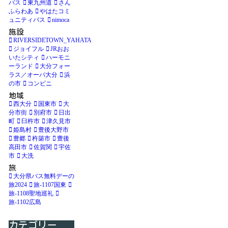
バス
東九州道
さん
ふらわあ
やはたコミ
ュニティバス
nimoca
施設
RIVERSIDETOWN_YAHATA
ジョイフル
JRおお
いたシティ
ハーモニ
ーランド
大分フォー
ラス／オーパ大分
浜
の市
コンビニ
地域
西大分
国東市
大
分市街
別府市
日出
町
臼杵市
津久見市
姫島村
豊後大野市
豊郷
杵築市
豊後
高田市
佐賀関
宇佐
市
大洗
旅
大分県バス無料デーの
旅2024
旅-1107国東
旅-1108聖地巡礼
旅-1102広島
カテゴリー