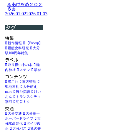
🎍あけおめ２０２
６🎍
2026.01.02
2026.01.03
タグ
特集
新作情報
【Pickup】
艦艇史料研究
大分
駅100周年特集
ラベル
取り扱い中の本
艦
内神社
ステマ
暴挙
コンテンツ
艦これ
東方聖地
聖地巡礼
大分萌え
more
舞台探訪
けい
おん
トランスシティ
別府
初音ミク
交通
大分交通
大分第一
ホーバードライブ
大
分駅高架化
ダイヤ改
正
大分バス
亀の井