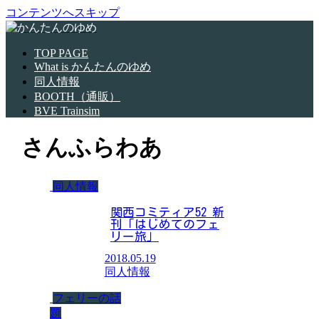
コンテンツへスキップ
TOP PAGE
What is かんたんのゆめ
同人情報
BOOTH（通販）
BVE Trainsim
さんふらわあ
同人情報
関西コミティア52 新
刊「はじめてのフェ
リー旅」
2018.05.19
同人情報
フェリーの話
題