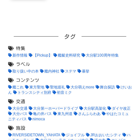
タグ
特集
新作情報
【Pickup】
艦艇史料研究
大分駅100周年特集
ラベル
取り扱い中の本
艦内神社
ステマ
暴挙
コンテンツ
艦これ
東方聖地
聖地巡礼
大分萌えmore
舞台探訪
けいお
ん
トランスシティ別府
初音ミク
交通
大分交通
大分第一ホーバードライブ
大分駅高架化
ダイヤ改正
大分バス
亀の井バス
東九州道
さんふらわあ
やはたコミュ
ニティバス
nimoca
施設
RIVERSIDETOWN_YAHATA
ジョイフル
JRおおいたシティ
ハ