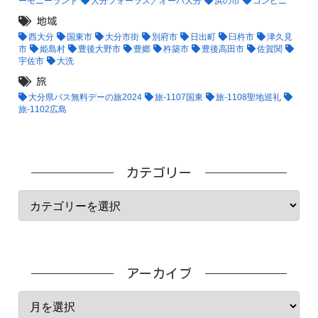
ーモニーランド
大分フォーラス／オーパ大分
浜の市
コンビニ
地域
西大分
国東市
大分市街
別府市
日出町
臼杵市
津久見
市
姫島村
豊後大野市
豊郷
杵築市
豊後高田市
佐賀関
宇佐市
大洗
旅
大分県バス無料デーの旅2024
旅-1107国東
旅-1108聖地巡礼
旅-1102広島
カテゴリー
アーカイブ