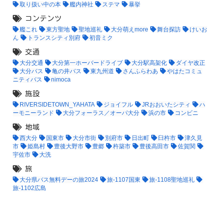
取り扱い中の本
艦内神社
ステマ
暴挙
コンテンツ
艦これ
東方聖地
聖地巡礼
大分萌えmore
舞台探訪
けいお
ん
トランスシティ別府
初音ミク
交通
大分交通
大分第一ホーバードライブ
大分駅高架化
ダイヤ改正
大分バス
亀の井バス
東九州道
さんふらわあ
やはたコミュ
ニティバス
nimoca
施設
RIVERSIDETOWN_YAHATA
ジョイフル
JRおおいたシティ
ハ
ーモニーランド
大分フォーラス／オーパ大分
浜の市
コンビニ
地域
西大分
国東市
大分市街
別府市
日出町
臼杵市
津久見
市
姫島村
豊後大野市
豊郷
杵築市
豊後高田市
佐賀関
宇佐市
大洗
旅
大分県バス無料デーの旅2024
旅-1107国東
旅-1108聖地巡礼
旅-1102広島