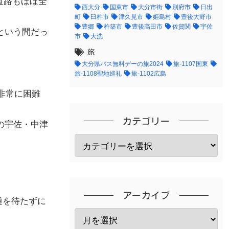
道路もほぼ全
西大分
国東市
大分市街
別府市
日出
町
臼杵市
津久見市
姫島村
豊後大野市
豊郷
杵築市
豊後高田市
佐賀関
宇佐
という間だっ
市
大洗
旅
大分県バス無料デーの旅2024
旅-1107国東
旅-1108聖地巡礼
旅-1102広島
非常に困難
カテゴリー
の宇佐・中津
アーカイブ
通を待たずに