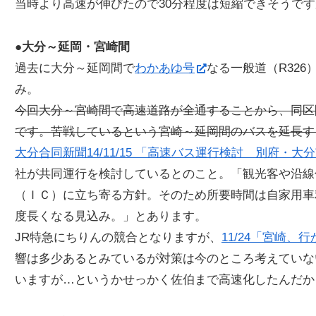
当時より高速が伸びたので30分程度は短縮できそうで
●大分～延岡・宮崎間
過去に大分～延岡間で
わかあゆ号
なる一般道（R32
み。
今回大分～宮崎間で高速道路が全通することから、同区
です。苦戦しているという宮崎～延岡間のバスを延長す
大分合同新聞14/11/15 「高速バス運行検討 別府・
社が共同運行を検討しているとのこと。「観光客や沿線
（ＩＣ）に立ち寄る方針。そのため所要時間は自家用車
度長くなる見込み。」とあります。
JR特急にちりんの競合となりますが、
11/24「宮崎
響は多少あるとみているが対策は今のところ考えていな
いますが…というかせっかく佐伯まで高速化したんだか