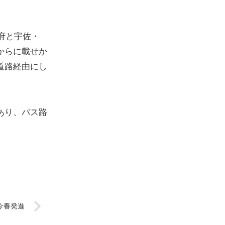
府と宇佐・
からに載せか
道路経由にし
あり、バス路
今春発進