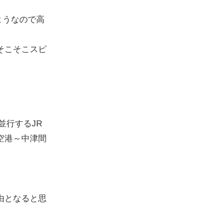
ようなので高
そこそこスピ
並行するJR
空港～中津間
由となると思