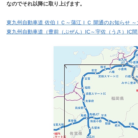
なのでそれ以降に取り上げます。
東九州自動車道 佐伯ＩＣ～蒲江ＩＣ 開通のお知らせ 
東九州自動車道（豊前（ぶぜん）IC～宇佐（うさ）IC間