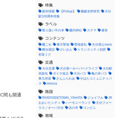
特集
新作情報
【Pickup】
艦艇史料研究
大分
駅100周年特集
ラベル
取り扱い中の本
艦内神社
ステマ
暴挙
コンテンツ
艦これ
東方聖地
聖地巡礼
大分萌えmore
舞台探訪
けいおん
トランスシティ別府
初音ミク
交通
大分交通
大分第一ホーバードライブ
大分駅
高架化
ダイヤ改正
大分バス
亀の井バス
東九州道
さんふらわあ
やはたコミュニティバ
ス
nimoca
施設
IC間も開通
RIVERSIDETOWN_YAHATA
ジョイフル
JR
おおいたシティ
ハーモニーランド
大分フォー
ラス／オーパ大分
浜の市
コンビニ
地域