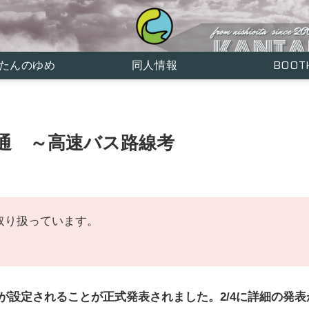
かんたんのゆめ
同人情報
BOO
全通 ～高速バス路線考
取り扱っています。
。
スが設定されることが正式発表されました。2/4に詳細の発