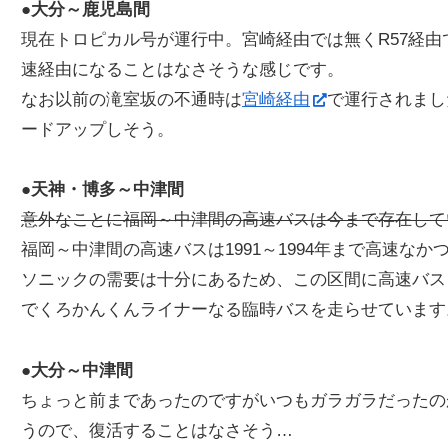
●大分～鹿児島間
現在トロピカル号が運行中。宮崎経由では無くR57経
速経由になることはなさそうな感じです。
なお以前の滝室坂の不通時は
宮崎経由
で運行されまし
ードアップしそう。
●天神・博多～中津間
意外なことに福岡～中津間の高速バスは今まで存在して
福岡～中津間の高速バスは1991～1994年まで高速な
ソニックの需要は十分にあるため、この区間に高速バス
でくろかんくんライナーなる臨時バスを走らせています
●大分～中津間
ちょっと前まであったのですがいつもガラガラだったの
うので、復活することはなさそう…