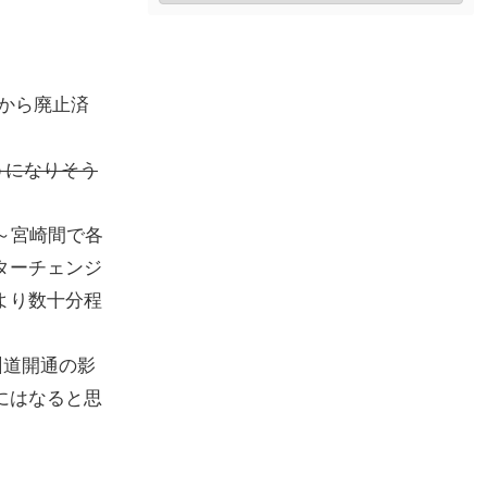
さから廃止済
うになりそう
～宮崎間で各
ターチェンジ
より数十分程
州道開通の影
にはなると思