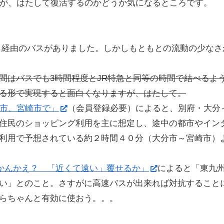
すが、はたして復活するのかどうか気になるところです。
6）経由のバスがありました。しかしもともとの流動の少な
間はバスでも3時間程度とJR特急と同等の時間で結べるよ
る形で実現すると面白くなりますが、はたして。
大分市、宮崎市で」
（会員登録必要）によると、別府・大分
住民のショッピング利用を主に想定し、途中の都市やイン
利用で予想されている約２時間４０分（大分市～宮崎市）
、行かんかえ？ 「近くて遠い」覆せるか」
によると「東九
い」とのこと。さすがに高速バスが出来れば対抗すること
らちゃんと有効に使おう。。。