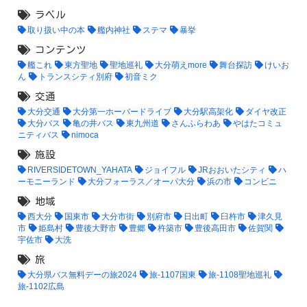
ラベル
取り扱い中の本
艦内神社
ステマ
暴挙
コンテンツ
艦これ
東方聖地
聖地巡礼
大分萌えmore
舞台探訪
けいお
ん
トランスシティ別府
初音ミク
交通
大分交通
大分第一ホーバードライブ
大分駅高架化
ダイヤ改正
大分バス
亀の井バス
東九州道
さんふらわあ
やはたコミュ
ニティバス
nimoca
施設
RIVERSIDETOWN_YAHATA
ジョイフル
JRおおいたシティ
ハ
ーモニーランド
大分フォーラス／オーパ大分
浜の市
コンビニ
地域
西大分
国東市
大分市街
別府市
日出町
臼杵市
津久見
市
姫島村
豊後大野市
豊郷
杵築市
豊後高田市
佐賀関
宇佐市
大洗
旅
大分県バス無料デーの旅2024
旅-1107国東
旅-1108聖地巡礼
旅-1102広島