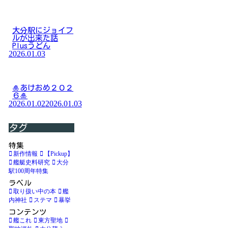
大分駅にジョイフ
ルが出来た話
Plusうどん
2026.01.03
🎍あけおめ２０２
６🎍
2026.01.02
2026.01.03
タグ
特集
新作情報
【Pickup】
艦艇史料研究
大分
駅100周年特集
ラベル
取り扱い中の本
艦
内神社
ステマ
暴挙
コンテンツ
艦これ
東方聖地