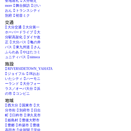
聖地巡礼
大分萌え
more
舞台探訪
けい
おん
トランスシティ
別府
初音ミク
交通
大分交通
大分第一
ホーバードライブ
大
分駅高架化
ダイヤ改
正
大分バス
亀の井
バス
東九州道
さん
ふらわあ
やはたコミ
ュニティバス
nimoca
施設
RIVERSIDETOWN_YAHATA
ジョイフル
JRおお
いたシティ
ハーモニ
ーランド
大分フォー
ラス／オーパ大分
浜
の市
コンビニ
地域
西大分
国東市
大
分市街
別府市
日出
町
臼杵市
津久見市
姫島村
豊後大野市
豊郷
杵築市
豊後
高田市
佐賀関
宇佐