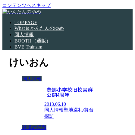
コンテンツへスキップ
TOP PAGE
What is かんたんのゆめ
同人情報
BOOTH（通販）
BVE Trainsim
けいおん
同人情報
豊郷小学校旧校舎群
公開4周年
2013.06.10
同人情報
聖地巡礼/舞台
探訪
鉄道の話題