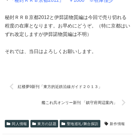
・
『秘封ＲＲＢ京都2012』 ￥1000 ※在庫僅少
秘封ＲＲＢ京都2012と伊弉諾物質編は今回で売り切れる
程度の在庫となります。お早めにどうぞ。（特に京都はい
ずれ改定しますが伊弉諾物質編は不明）
それでは、当日はよろしくお願いします。
紅楼夢9新刊「東方的近鉄沿線ガイド２０１３」
艦これ呉オンリー新刊 「鎮守府周辺案内」
同人情報
東方の話題
聖地巡礼/舞台探訪
新作情報