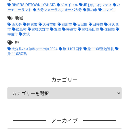
RIVERSIDETOWN_YAHATA
ジョイフル
JRおおいたシティ
ハ
ーモニーランド
大分フォーラス／オーパ大分
浜の市
コンビニ
地域
西大分
国東市
大分市街
別府市
日出町
臼杵市
津久見
市
姫島村
豊後大野市
豊郷
杵築市
豊後高田市
佐賀関
宇佐市
大洗
旅
大分県バス無料デーの旅2024
旅-1107国東
旅-1108聖地巡礼
旅-1102広島
カテゴリー
アーカイブ