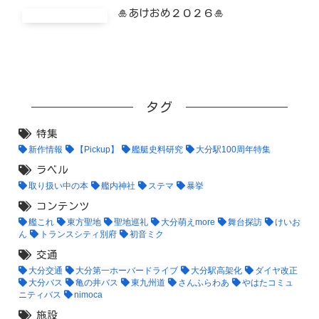
🎍あけおめ２０２６🎍
タグ
特集
新作情報
【Pickup】
艦艇史料研究
大分駅100周年特集
ラベル
取り扱い中の本
艦内神社
ステマ
暴挙
コンテンツ
艦これ
東方聖地
聖地巡礼
大分萌えmore
舞台探訪
けいお
ん
トランスシティ別府
初音ミク
交通
大分交通
大分第一ホーバードライブ
大分駅高架化
ダイヤ改正
大分バス
亀の井バス
東九州道
さんふらわあ
やはたコミュ
ニティバス
nimoca
施設