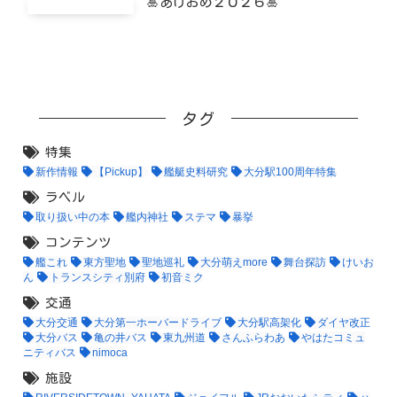
🎍あけおめ２０２６🎍
タグ
特集
新作情報
【Pickup】
艦艇史料研究
大分駅100周年特集
ラベル
取り扱い中の本
艦内神社
ステマ
暴挙
コンテンツ
艦これ
東方聖地
聖地巡礼
大分萌えmore
舞台探訪
けいお
ん
トランスシティ別府
初音ミク
交通
大分交通
大分第一ホーバードライブ
大分駅高架化
ダイヤ改正
大分バス
亀の井バス
東九州道
さんふらわあ
やはたコミュ
ニティバス
nimoca
施設