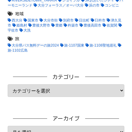
RIVERSIDETOWN_YAHATA
ジョイフル
JRおおいたシティ
ハ
ーモニーランド
大分フォーラス／オーパ大分
浜の市
コンビニ
地域
西大分
国東市
大分市街
別府市
日出町
臼杵市
津久見
市
姫島村
豊後大野市
豊郷
杵築市
豊後高田市
佐賀関
宇佐市
大洗
旅
大分県バス無料デーの旅2024
旅-1107国東
旅-1108聖地巡礼
旅-1102広島
カテゴリー
アーカイブ